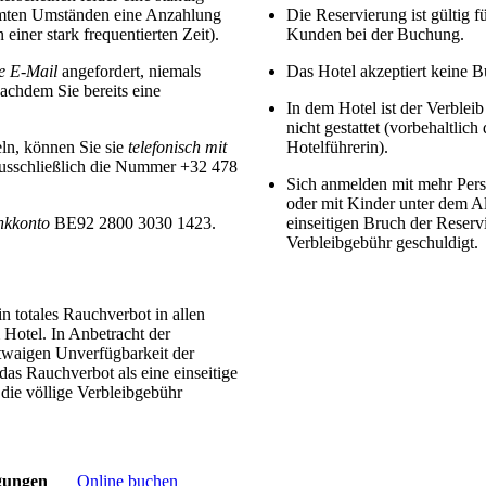
mmten Umständen eine Anzahlung
Die Reservierung ist gültig 
einer stark frequentierten Zeit).
Kunden bei der Buchung.
te E-Mail
angefordert, niemals
Das Hotel akzeptiert keine 
chdem Sie bereits eine
In dem Hotel ist der Verblei
nicht gestattet (vorbehaltli
ln, können Sie sie
telefonisch mit
Hotelführerin).
 ausschließlich die Nummer +32 478
Sich anmelden mit mehr Pers
oder mit Kinder unter dem Alt
nkkonto
BE92 2800 3030 1423.
einseitigen Bruch der Reservi
Verbleibgebühr geschuldigt.
n totales Rauchverbot in allen
 Hotel. In Anbetracht der
twaigen Unverfügbarkeit der
das Rauchverbot als eine einseitige
 die völlige Verbleibgebühr
gungen
Online buchen