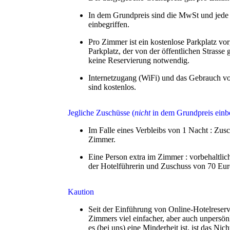
In dem Grundpreis sind die MwSt und jede
einbegriffen.
Pro Zimmer ist ein kostenlose Parkplatz vo
Parkplatz, der von der öffentlichen Strasse g
keine Reservierung notwendig.
Internetzugang (WiFi) und das Gebrauch vo
sind kostenlos.
Jegliche Zuschüsse (
nicht
in dem Grundpreis einbe
Im Falle eines Verbleibs von 1 Nacht : Zus
Zimmer.
Eine Person extra im Zimmer : vorbehaltl
der Hotelführerin und Zuschuss von 70 Eur
Kaution
Seit der Einführung von Online-Hotelreserv
Zimmers viel einfacher, aber auch unpers
es (bei uns) eine Minderheit ist, ist das Nic