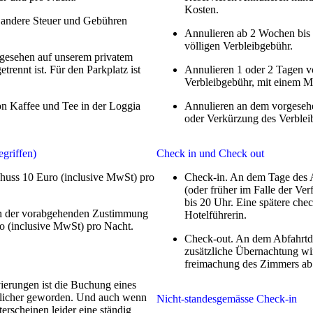
Kosten.
 andere Steuer und Gebühren
Annulieren ab 2 Wochen bis
völligen Verbleibgebühr.
rgesehen auf unserem privatem
etrennt ist. Für den Parkplatz ist
Annulieren 1 oder 2 Tagen v
Verbleibgebühr, mit einem M
n Kaffee und Tee in der Loggia
Annulieren an dem vorgeseh
oder Verkürzung des Verblei
griffen)
Check in und Check out
chuss 10 Euro (inclusive MwSt) pro
Check-in. An dem Tage des A
(oder früher im Falle der Ve
bis 20 Uhr. Eine spätere che
ich der vorabgehenden Zustimmung
Hotelführerin.
o (inclusive MwSt) pro Nacht.
Check-out. An dem Abfahrtda
zusätzliche Übernachtung wir
freimachung des Zimmers ab
ierungen ist die Buchung eines
önlicher geworden. Und auch wenn
Nicht-standesgemässe Check-in
hterscheinen leider eine ständig