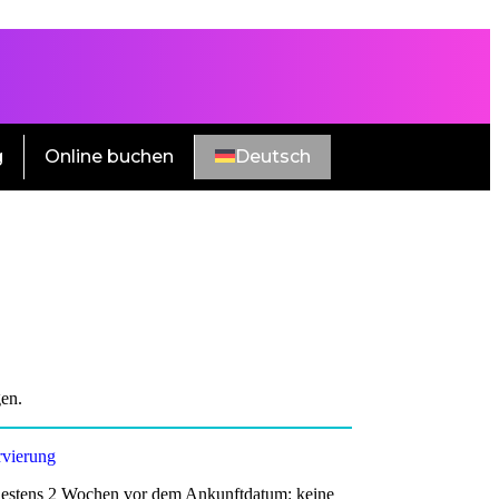
g
Online buchen
Deutsch
en.
rvierung
destens 2 Wochen vor dem Ankunftdatum: keine