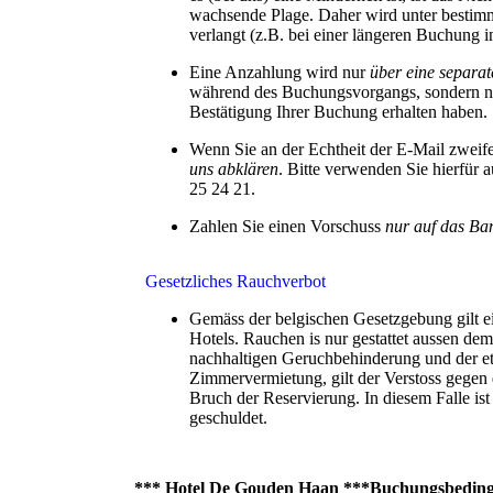
wachsende Plage. Daher wird unter besti
verlangt (z.B. bei einer längeren Buchung in 
Eine Anzahlung wird nur
über eine separa
während des Buchungsvorgangs, sondern na
Bestätigung Ihrer Buchung erhalten haben.
Wenn Sie an der Echtheit der E-Mail zweife
uns abklären
. Bitte verwenden Sie hierfür
25 24 21.
Zahlen Sie einen Vorschuss
nur auf das Ba
Gesetzliches Rauchverbot
Gemäss der belgischen Gesetzgebung gilt ei
Hotels. Rauchen is nur gestattet aussen dem
nachhaltigen Geruchbehinderung und der e
Zimmervermietung, gilt der Verstoss gegen 
Bruch der Reservierung. In diesem Falle ist
geschuldet.
*** Hotel De Gouden Haan ***
Buchungsbedin